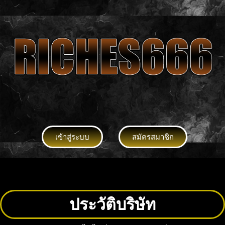
เข้าสู่ระบบ
สมัครสมาชิก
ประวัติบริษัท