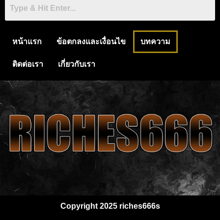
หน้าแรก
ข้อตกลงและเงื่อนไข
บทความ
ติดต่อเรา
เกี่ยวกับเรา
Copyright 2025 riches666s